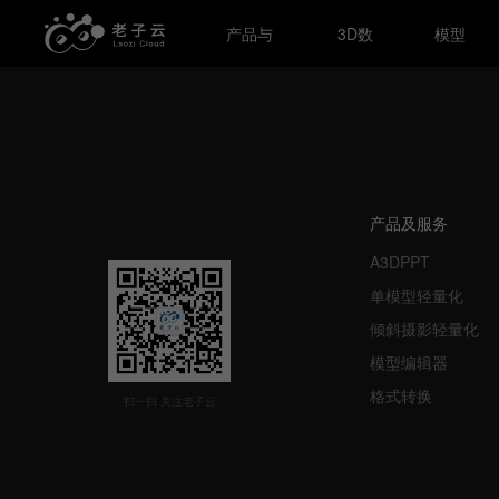
产品与
3D数
模型
服务
据集
商城
产品及服务
A3DPPT
单模型轻量化
倾斜摄影轻量化
模型编辑器
格式转换
扫一扫 关注老子云