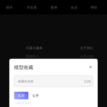
插件
开发者
案例
会员
帮助
商城
中心
中心
定价
中心
问题与服务
关于我们
帮助中心
公司介绍
开发者常见问题
人才招聘
模型收藏
定价
合作伙伴
建议反馈
网站地图
0/20
私密
公开
（仅自己可见）