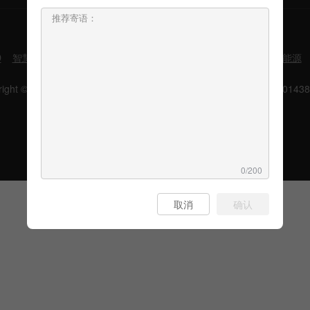
D
智慧园区
智慧工厂
智慧交通
智慧机房
C2M电商
智慧能源
yright © 2021 长沙眸瑞空间智能科技有限公司版权所有
湘ICP备1601438
0/200
取消
确认