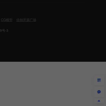
CG模型
信创开源广场
9号-3